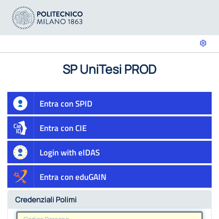
SP UniTesi PROD
Entra con SPID
Entra con CIE
Login with eIDAS
Entra con eduGAIN
Credenziali Polimi