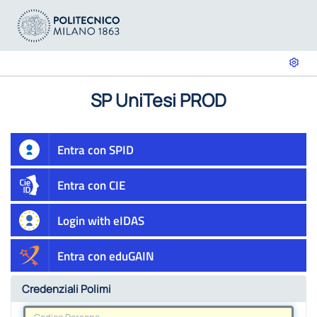
SP UniTesi PROD
Entra con SPID
Entra con CIE
Login with eIDAS
Entra con eduGAIN
Credenziali Polimi