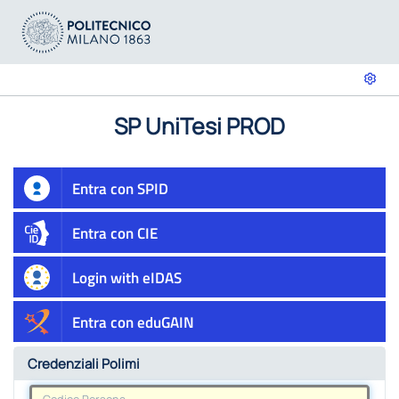
SP UniTesi PROD
Entra con SPID
Entra con CIE
Login with eIDAS
Entra con eduGAIN
Credenziali Polimi