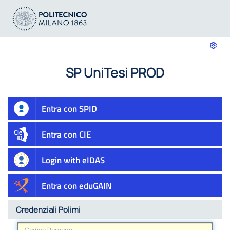
SP UniTesi PROD
Entra con SPID
Entra con CIE
Login with eIDAS
Entra con eduGAIN
Credenziali Polimi