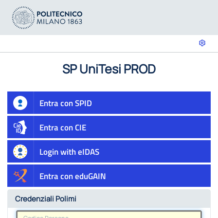
SP UniTesi PROD
Entra con SPID
Entra con CIE
Login with eIDAS
Entra con eduGAIN
Credenziali Polimi