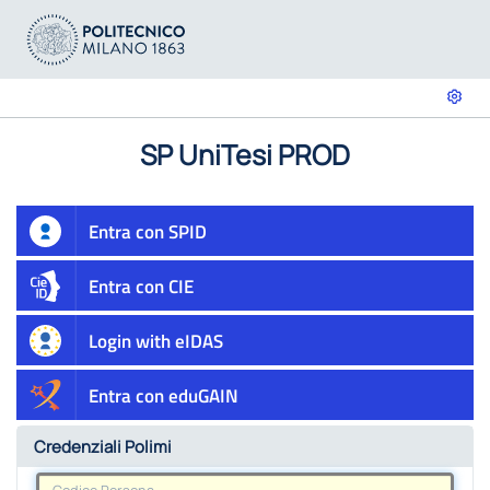
SP UniTesi PROD
Entra con SPID
Entra con CIE
Login with eIDAS
Entra con eduGAIN
Credenziali Polimi