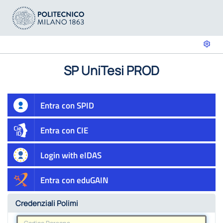
SP UniTesi PROD
Entra con SPID
Entra con CIE
Login with eIDAS
Entra con eduGAIN
Credenziali Polimi