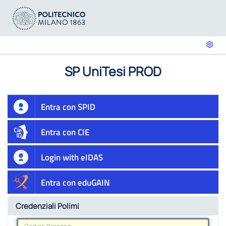
SP UniTesi PROD
Entra con SPID
Entra con CIE
Login with eIDAS
Entra con eduGAIN
Credenziali Polimi