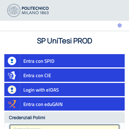
SP UniTesi PROD
Entra con SPID
Entra con CIE
Login with eIDAS
Entra con eduGAIN
Credenziali Polimi