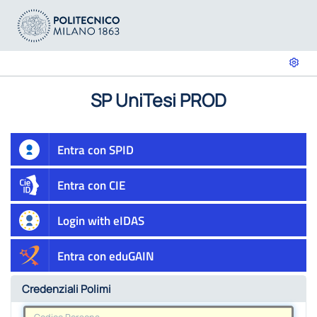
SP UniTesi PROD
Entra con SPID
Entra con CIE
Login with eIDAS
Entra con eduGAIN
Credenziali Polimi