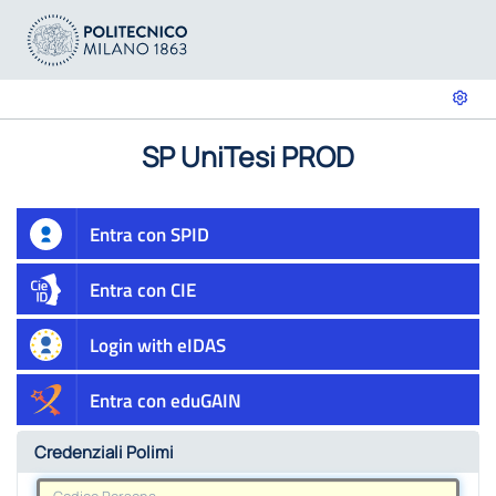
SP UniTesi PROD
Entra con SPID
Entra con CIE
Login with eIDAS
Entra con eduGAIN
Credenziali Polimi