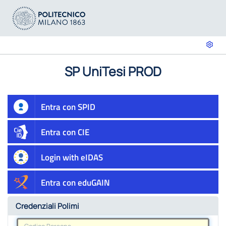
SP UniTesi PROD
Entra con SPID
Entra con CIE
Login with eIDAS
Entra con eduGAIN
Credenziali Polimi