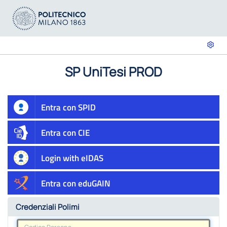
SP UniTesi PROD
Entra con SPID
Entra con CIE
Login with eIDAS
Entra con eduGAIN
Credenziali Polimi