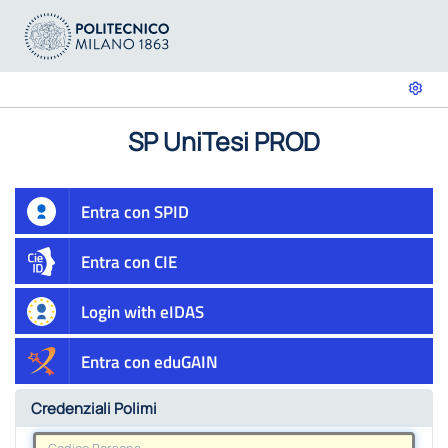
SP UniTesi PROD
Entra con SPID
Entra con CIE
Login with eIDAS
Entra con eduGAIN
Credenziali Polimi