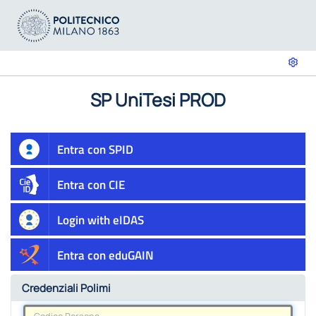
SP UniTesi PROD
Entra con SPID
Entra con CIE
Login with eIDAS
Entra con eduGAIN
Credenziali Polimi