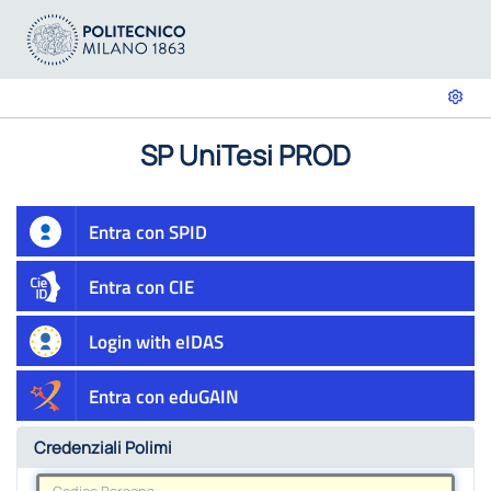
SP UniTesi PROD
Entra con SPID
Entra con CIE
Login with eIDAS
Entra con eduGAIN
Credenziali Polimi