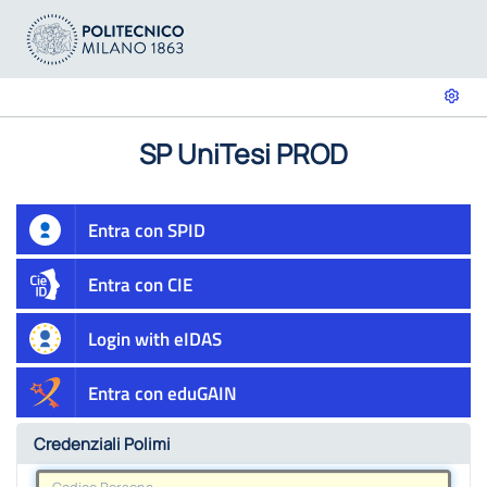
SP UniTesi PROD
Entra con SPID
Entra con CIE
Login with eIDAS
Entra con eduGAIN
Credenziali Polimi