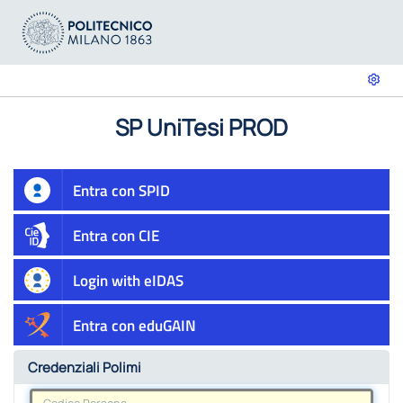
SP UniTesi PROD
Entra con SPID
Entra con CIE
Login with eIDAS
Entra con eduGAIN
Credenziali Polimi