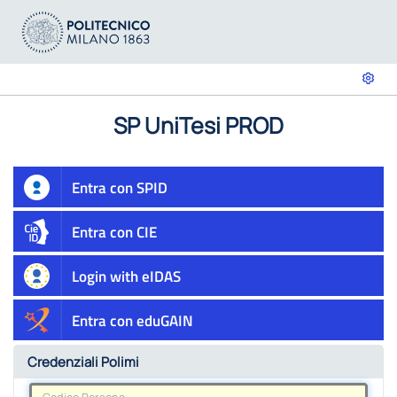
SP UniTesi PROD
Entra con SPID
Entra con CIE
Login with eIDAS
Entra con eduGAIN
Credenziali Polimi