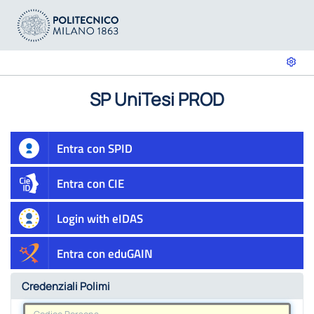
SP UniTesi PROD
Entra con SPID
Entra con CIE
Login with eIDAS
Entra con eduGAIN
Credenziali Polimi