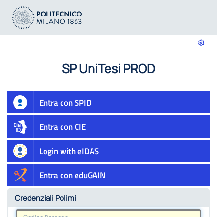
SP UniTesi PROD
Entra con SPID
Entra con CIE
Login with eIDAS
Entra con eduGAIN
Credenziali Polimi