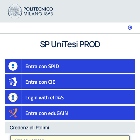
SP UniTesi PROD
Entra con SPID
Entra con CIE
Login with eIDAS
Entra con eduGAIN
Credenziali Polimi