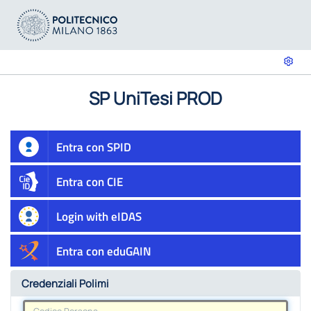
SP UniTesi PROD
Entra con SPID
Entra con CIE
Login with eIDAS
Entra con eduGAIN
Credenziali Polimi