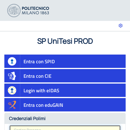
SP UniTesi PROD
Entra con SPID
Entra con CIE
Login with eIDAS
Entra con eduGAIN
Credenziali Polimi