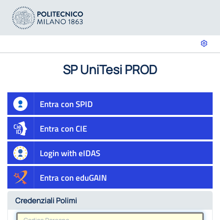
SP UniTesi PROD
Entra con SPID
Entra con CIE
Login with eIDAS
Entra con eduGAIN
Credenziali Polimi