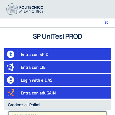
SP UniTesi PROD
Entra con SPID
Entra con CIE
Login with eIDAS
Entra con eduGAIN
Credenziali Polimi