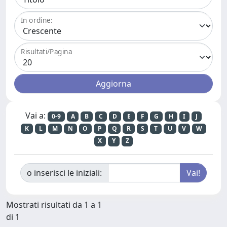
In ordine:
Risultati/Pagina
Vai a:
0-9
A
B
C
D
E
F
G
H
I
J
K
L
M
N
O
P
Q
R
S
T
U
V
W
X
Y
Z
o inserisci le iniziali:
Mostrati risultati da 1 a 1
di 1