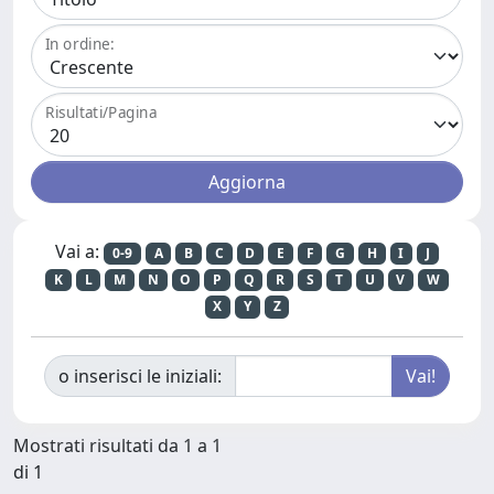
In ordine:
Risultati/Pagina
Vai a:
0-9
A
B
C
D
E
F
G
H
I
J
K
L
M
N
O
P
Q
R
S
T
U
V
W
X
Y
Z
o inserisci le iniziali:
Mostrati risultati da 1 a 1
di 1