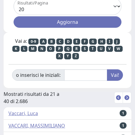
Risultati/Pagina
Vai a:
0-9
A
B
C
D
E
F
G
H
I
J
K
L
M
N
O
P
Q
R
S
T
U
V
W
X
Y
Z
o inserisci le iniziali:
Mostrati risultati da 21 a
40 di 2.686
Vaccari, Luca
1
VACCARI, MASSIMILIANO
1