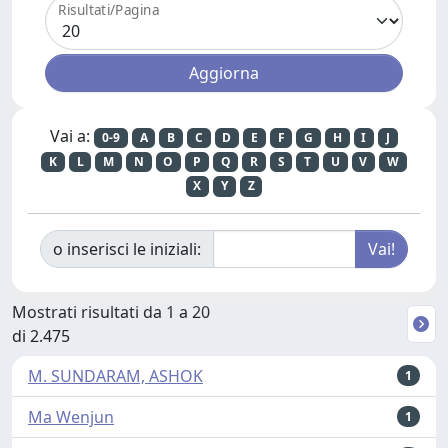
Risultati/Pagina
Vai a:
0-9
A
B
C
D
E
F
G
H
I
J
K
L
M
N
O
P
Q
R
S
T
U
V
W
X
Y
Z
o inserisci le iniziali:
Mostrati risultati da 1 a 20
di 2.475
M. SUNDARAM, ASHOK
1
Ma Wenjun
1