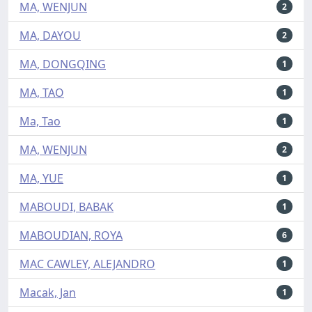
MA, WENJUN
2
MA, DAYOU
2
MA, DONGQING
1
MA, TAO
1
Ma, Tao
1
MA, WENJUN
2
MA, YUE
1
MABOUDI, BABAK
1
MABOUDIAN, ROYA
6
MAC CAWLEY, ALEJANDRO
1
Macak, Jan
1