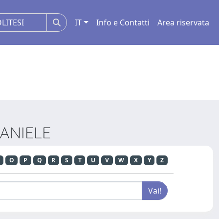
IT
Info e Contatti
Area riservata
DANIELE
O
P
Q
R
S
T
U
V
W
X
Y
Z