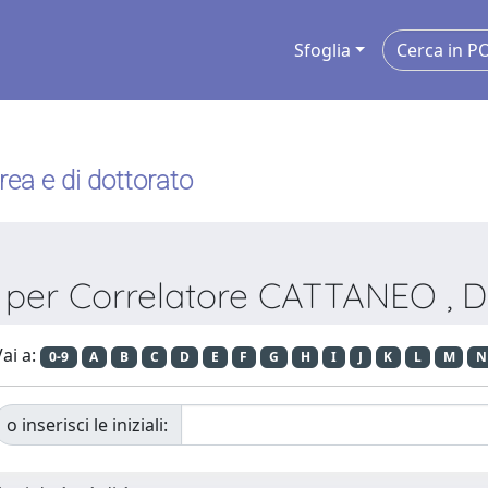
Sfoglia
urea e di dottorato
a per Correlatore CATTANEO , 
ai a:
0-9
A
B
C
D
E
F
G
H
I
J
K
L
M
N
o inserisci le iniziali: