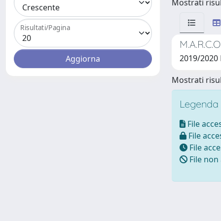
Mostrati risul
Risultati/Pagina
M.A.R.C.O
2019/2020 
Mostrati risul
Legenda i
File acces
File acces
File acce
File non 