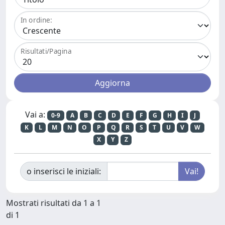
In ordine:
Risultati/Pagina
Vai a:
0-9
A
B
C
D
E
F
G
H
I
J
K
L
M
N
O
P
Q
R
S
T
U
V
W
X
Y
Z
o inserisci le iniziali:
Mostrati risultati da 1 a 1
di 1