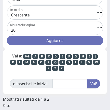
In ordine:
Risultati/Pagina
Vai a:
0-9
A
B
C
D
E
F
G
H
I
J
K
L
M
N
O
P
Q
R
S
T
U
V
W
X
Y
Z
o inserisci le iniziali:
Mostrati risultati da 1 a 2
di 2