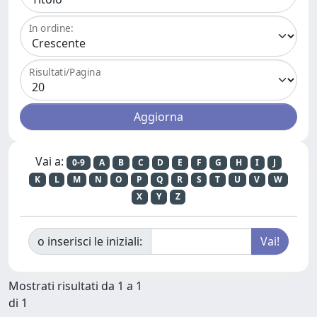
In ordine:
Risultati/Pagina
Vai a:
0-9
A
B
C
D
E
F
G
H
I
J
K
L
M
N
O
P
Q
R
S
T
U
V
W
X
Y
Z
o inserisci le iniziali:
Mostrati risultati da 1 a 1
di 1