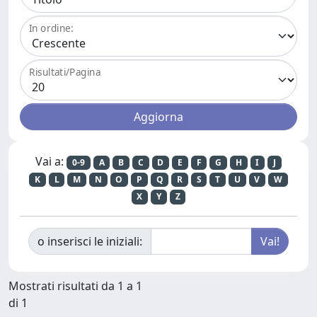
In ordine:
Risultati/Pagina
Vai a:
0-9
A
B
C
D
E
F
G
H
I
J
K
L
M
N
O
P
Q
R
S
T
U
V
W
X
Y
Z
o inserisci le iniziali:
Mostrati risultati da 1 a 1
di 1