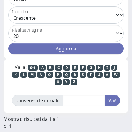
In ordine:
Risultati/Pagina
Vai a:
0-9
A
B
C
D
E
F
G
H
I
J
K
L
M
N
O
P
Q
R
S
T
U
V
W
X
Y
Z
o inserisci le iniziali:
Mostrati risultati da 1 a 1
di 1