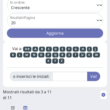
In ordine:
Risultati/Pagina
Vai a:
0-9
A
B
C
D
E
F
G
H
I
J
K
L
M
N
O
P
Q
R
S
T
U
V
W
X
Y
Z
o inserisci le iniziali:
Mostrati risultati da 3 a 11
di 11