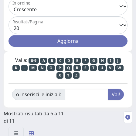
In ordine:
Risultati/Pagina
Vai a:
0-9
A
B
C
D
E
F
G
H
I
J
K
L
M
N
O
P
Q
R
S
T
U
V
W
X
Y
Z
o inserisci le iniziali:
Mostrati risultati da 6 a 11
di 11