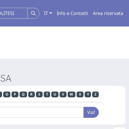
IT
Info e Contatti
Area riservata
ISA
O
P
Q
R
S
T
U
V
W
X
Y
Z