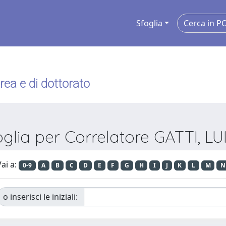
Sfoglia
urea e di dottorato
oglia per Correlatore GATTI, LU
ai a:
0-9
A
B
C
D
E
F
G
H
I
J
K
L
M
N
o inserisci le iniziali: