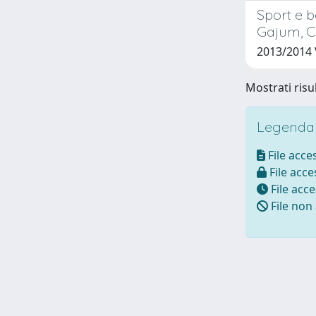
Sport e b
Gajum, C
2013/2014
Mostrati risul
Legenda i
File acces
File acces
File acce
File non 