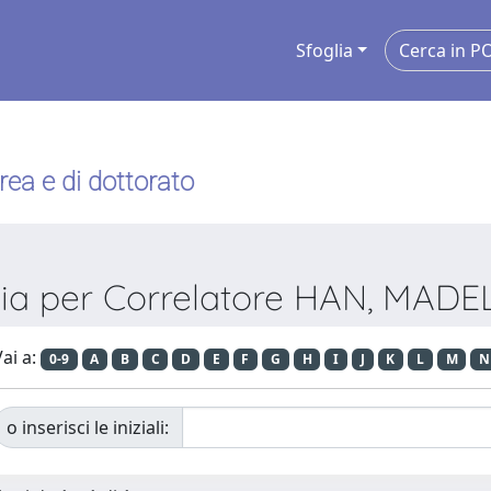
Sfoglia
urea e di dottorato
lia per Correlatore HAN, MADE
ai a:
0-9
A
B
C
D
E
F
G
H
I
J
K
L
M
N
o inserisci le iniziali: