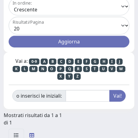
In ordine:
Risultati/Pagina
Vai a:
0-9
A
B
C
D
E
F
G
H
I
J
K
L
M
N
O
P
Q
R
S
T
U
V
W
X
Y
Z
o inserisci le iniziali:
Mostrati risultati da 1 a 1
di 1