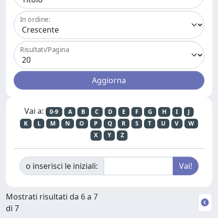
In ordine:
Risultati/Pagina
Vai a:
0-9
A
B
C
D
E
F
G
H
I
J
K
L
M
N
O
P
Q
R
S
T
U
V
W
X
Y
Z
o inserisci le iniziali:
Mostrati risultati da 6 a 7
di 7