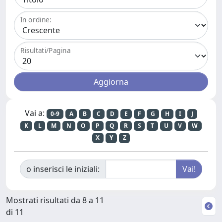
In ordine:
Risultati/Pagina
Vai a:
0-9
A
B
C
D
E
F
G
H
I
J
K
L
M
N
O
P
Q
R
S
T
U
V
W
X
Y
Z
o inserisci le iniziali:
Mostrati risultati da 8 a 11
di 11