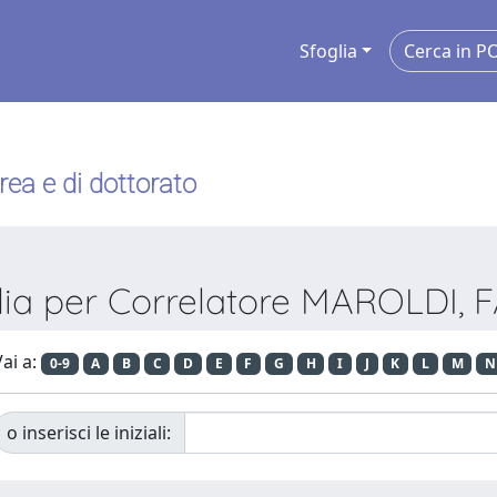
Sfoglia
urea e di dottorato
lia per Correlatore MAROLDI, 
ai a:
0-9
A
B
C
D
E
F
G
H
I
J
K
L
M
N
o inserisci le iniziali: