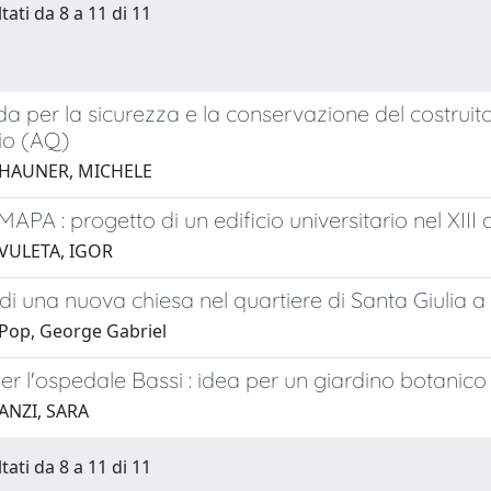
tati da 8 a 11 di 11
da per la sicurezza e la conservazione del costruito
io (AQ)
 HAUNER, MICHELE
EMAPA : progetto di un edificio universitario nel XII
 VULETA, IGOR
di una nuova chiesa nel quartiere di Santa Giulia a
Pop, George Gabriel
er l'ospedale Bassi : idea per un giardino botanico
ANZI, SARA
tati da 8 a 11 di 11