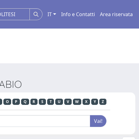
IT
Info e Contatti
Area riservata
FABIO
O
P
Q
R
S
T
U
V
W
X
Y
Z