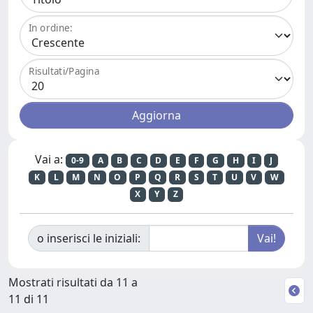
In ordine:
Risultati/Pagina
Vai a:
0-9
A
B
C
D
E
F
G
H
I
J
K
L
M
N
O
P
Q
R
S
T
U
V
W
X
Y
Z
o inserisci le iniziali:
Mostrati risultati da 11 a
11 di 11