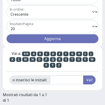
In ordine:
Risultati/Pagina
Vai a:
0-9
A
B
C
D
E
F
G
H
I
J
K
L
M
N
O
P
Q
R
S
T
U
V
W
X
Y
Z
o inserisci le iniziali:
Mostrati risultati da 1 a 1
di 1