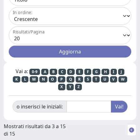
In ordine:
Risultati/Pagina
Vai a:
0-9
A
B
C
D
E
F
G
H
I
J
K
L
M
N
O
P
Q
R
S
T
U
V
W
X
Y
Z
o inserisci le iniziali:
Mostrati risultati da 3 a 15
di 15