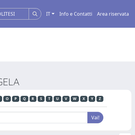
IT
Info e Contatti
Area riservata
NGELA
O
P
Q
R
S
T
U
V
W
X
Y
Z