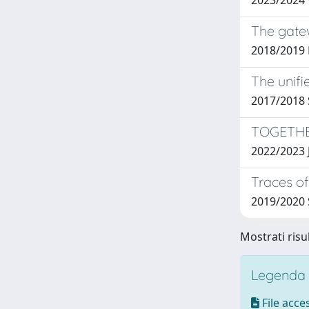
2023/2024
The gatew
2018/2019
The unifi
2017/2018
TOGETHER
2022/2023 J
Traces of
2019/2020
Mostrati risul
Legenda i
File acces