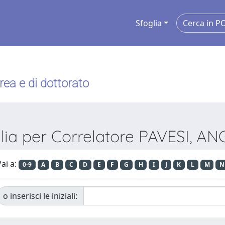
Sfoglia
urea e di dottorato
lia per Correlatore PAVESI, A
ai a:
0-9
A
B
C
D
E
F
G
H
I
J
K
L
M
N
o inserisci le iniziali: