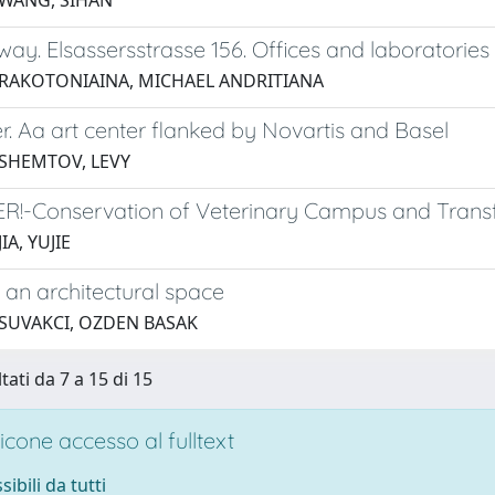
 WANG, SIHAN
ay. Elsassersstrasse 156. Offices and laboratorie
 RAKOTONIAINA, MICHAEL ANDRITIANA
er. Aa art center flanked by Novartis and Basel
 SHEMTOV, LEVY
!-Conservation of Veterinary Campus and Transf
IA, YUJIE
 an architectural space
 SUVAKCI, OZDEN BASAK
tati da 7 a 15 di 15
cone accesso al fulltext
sibili da tutti