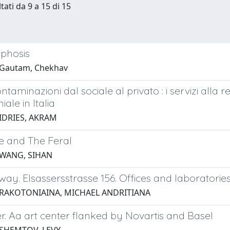
tati da 9 a 15 di 15
phosis
 Gautam, Chekhav
taminazioni dal sociale al privato : i servizi alla
ale in Italia
 IDRIES, AKRAM
e and The Feral
 WANG, SIHAN
ay. Elsassersstrasse 156. Offices and laboratori
 RAKOTONIAINA, MICHAEL ANDRITIANA
er. Aa art center flanked by Novartis and Basel