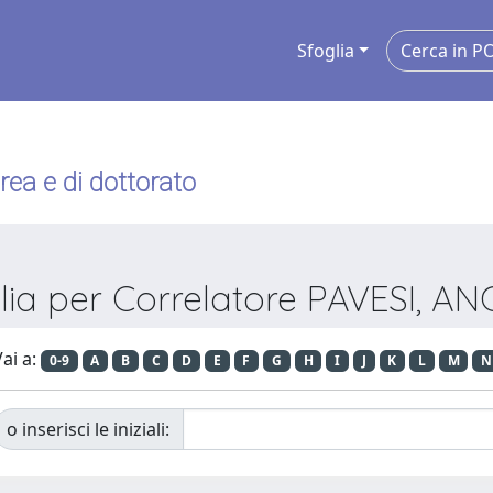
Sfoglia
urea e di dottorato
lia per Correlatore PAVESI, A
ai a:
0-9
A
B
C
D
E
F
G
H
I
J
K
L
M
N
o inserisci le iniziali: