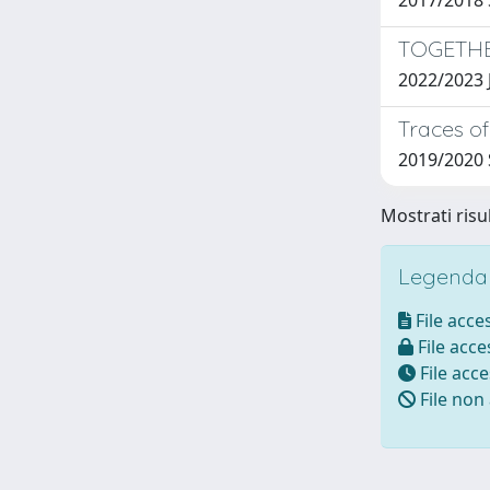
2017/2018
TOGETHER
2022/2023 J
Traces of
2019/2020
Mostrati risul
Legenda i
File acces
File acces
File acce
File non 