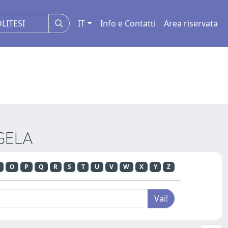
IT
Info e Contatti
Area riservata
NGELA
O
P
Q
R
S
T
U
V
W
X
Y
Z