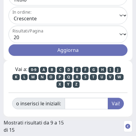
In ordine:
Risultati/Pagina
Vai a:
0-9
A
B
C
D
E
F
G
H
I
J
K
L
M
N
O
P
Q
R
S
T
U
V
W
X
Y
Z
o inserisci le iniziali:
Mostrati risultati da 9 a 15
di 15